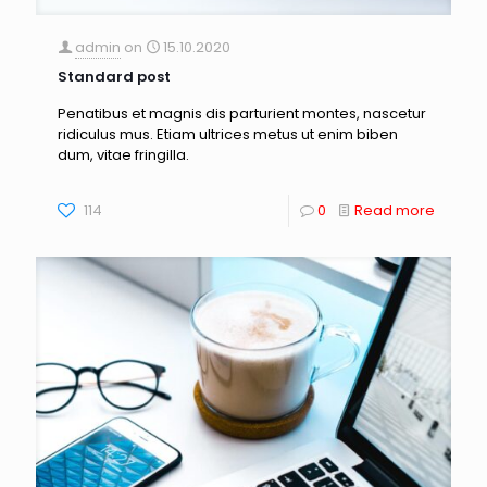
admin
on
15.10.2020
Standard post
Penatibus et magnis dis parturient montes, nascetur
ridiculus mus. Etiam ultrices metus ut enim biben
dum, vitae fringilla.
114
0
Read more