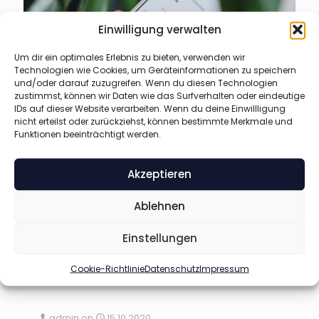
Einwilligung verwalten
Um dir ein optimales Erlebnis zu bieten, verwenden wir
Technologien wie Cookies, um Geräteinformationen zu speichern
und/oder darauf zuzugreifen. Wenn du diesen Technologien
zustimmst, können wir Daten wie das Surfverhalten oder eindeutige
IDs auf dieser Website verarbeiten. Wenn du deine Einwillligung
nicht erteilst oder zurückziehst, können bestimmte Merkmale und
Funktionen beeinträchtigt werden.
admin
on
15.10.2020
Akzeptieren
Post with Intro Header
Morbi enim nulla, pulvinar non enim sed. Sed sed
Ablehnen
orci nec felis egestas volutpat. Sed in dui ipsum.
Donec interdum nullam.
Einstellungen
138
0
Read more
Cookie-Richtlinie
Datenschutz
Impressum
admin
on
15.10.2020