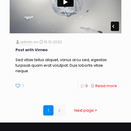
admin
on
15.10.2020
Post with Vimeo
Sed vitae tellus aliquet, varius arcu sed, egestas
turpisali quam erat volutpat. Duis lobortis vitae
neque.
1
0
Read more
1
2
Next page