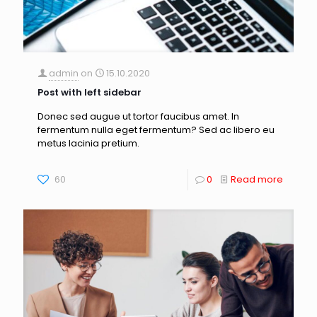
admin
on
15.10.2020
Post with left sidebar
Donec sed augue ut tortor faucibus amet. In
fermentum nulla eget fermentum? Sed ac libero eu
metus lacinia pretium.
60
0
Read more