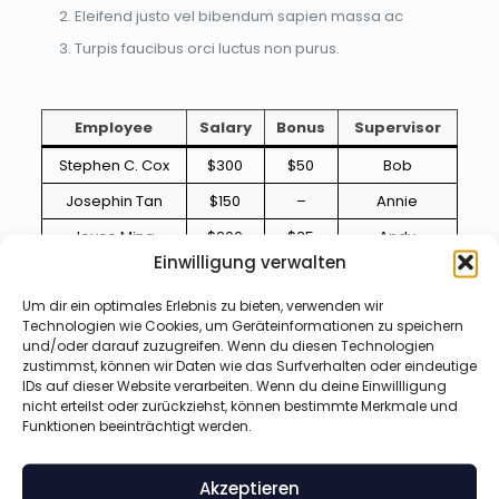
Eleifend justo vel bibendum sapien massa ac
Turpis faucibus orci luctus non purus.
Employee
Salary
Bonus
Supervisor
Stephen C. Cox
$300
$50
Bob
Josephin Tan
$150
–
Annie
Joyce Ming
$200
$35
Andy
Einwilligung verwalten
Um dir ein optimales Erlebnis zu bieten, verwenden wir
Nullam wisi ultricies a, gravida vitae, dapibus risus ante
Technologien wie Cookies, um Geräteinformationen zu speichern
sodales lectus blandit eu, tempor diam pede cursus
und/oder darauf zuzugreifen. Wenn du diesen Technologien
vitae, ultricies eu, faucibus quis, porttitor eros cursus
zustimmst, können wir Daten wie das Surfverhalten oder eindeutige
lectus, pellentesque eget, bibendum a, gravida
IDs auf dieser Website verarbeiten. Wenn du deine Einwillligung
ullamcorper quam. Nullam viverra consectetuer. Quisque
nicht erteilst oder zurückziehst, können bestimmte Merkmale und
cursus et, porttitor risus. Aliquam sem. In hendrerit nulla
Funktionen beeinträchtigt werden.
quam nunc, accumsan congue. Lorem ipsum primis in
nibh vel risus. Sed vel lectus. Ut sagittis, ipsum dolor
quam.
Akzeptieren