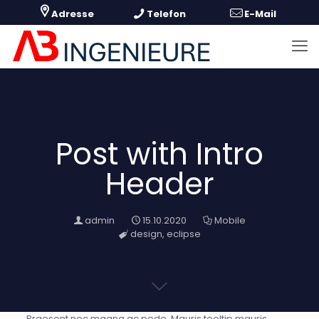
Post with Intro
Header
admin
15.10.2020
Mobile
design
,
eclipse
Praesent nec magna ac pede. Mauris
tooltip
mauris.