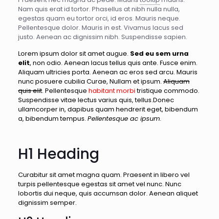
Nam quis erat id tortor. Phasellus at nibh nulla nulla,
egestas quam eu tortor orci, id eros. Mauris neque.
Pellentesque dolor. Mauris in est. Vivamus lacus sed
justo. Aenean ac dignissim nibh. Suspendisse sapien.
Lorem ipsum dolor sit amet augue.
Sed eu sem urna
elit
, non odio. Aenean lacus tellus quis ante. Fusce enim.
Aliquam ultricies porta. Aenean ac eros sed arcu. Mauris
nunc posuere cubilia Curae, Nullam et ipsum.
Aliquam
quis elit
. Pellentesque
habitant morbi
tristique commodo.
Suspendisse vitae lectus varius quis, tellus.Donec
ullamcorper in, dapibus quam hendrerit eget, bibendum
a, bibendum tempus.
Pellentesque ac ipsum
.
H1 Heading
Curabitur sit amet magna quam. Praesent in libero vel
turpis pellentesque egestas sit amet vel nunc. Nunc
lobortis dui neque, quis accumsan dolor. Aenean aliquet
dignissim semper.