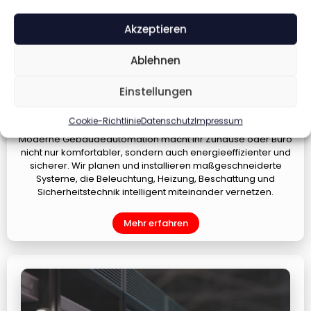
Akzeptieren
Ablehnen
Gebäudeautomatisierung
Einstellungen
Intelligente Steuerung für maximalen Komfort
Cookie-Richtlinie
Datenschutz
Impressum
Moderne Gebäudeautomation macht Ihr Zuhause oder Büro
nicht nur komfortabler, sondern auch energieeffizienter und
sicherer. Wir planen und installieren maßgeschneiderte
Systeme, die Beleuchtung, Heizung, Beschattung und
Sicherheitstechnik intelligent miteinander vernetzen.
Mehr erfahren