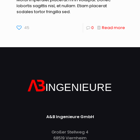
lobortis sagittis nisl, et nullam. Etiam placerat
sodales tortor fringilla sed.
45
0
Read more
A&B Ingenieure GmbH
Großer Stellweg 4
68519 Viernheim