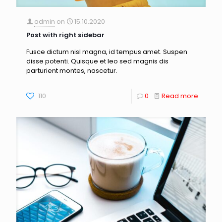
admin
on
15.10.2020
Post with right sidebar
Fusce dictum nisl magna, id tempus amet. Suspen
disse potenti. Quisque et leo sed magnis dis
parturient montes, nascetur.
110
0
Read more