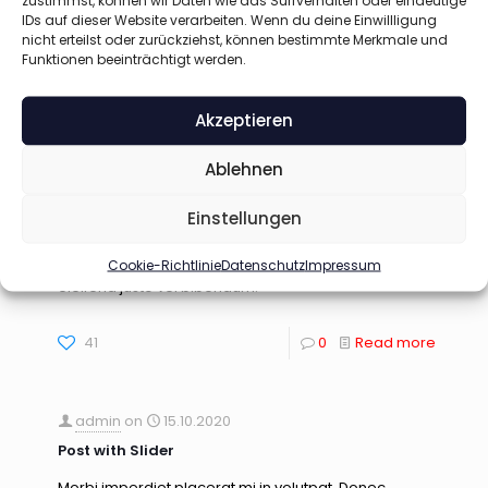
IDs auf dieser Website verarbeiten. Wenn du deine Einwillligung
nicht erteilst oder zurückziehst, können bestimmte Merkmale und
Funktionen beeinträchtigt werden.
Akzeptieren
Ablehnen
admin
on
15.10.2020
Post with BeBuilder
Einstellungen
Aliquam erat ac ipsum. Integer aliquam purus.
Cookie-Richtlinie
Datenschutz
Impressum
Quisque lorem tortor fringilla sed, vestibulum id,
eleifend justo vel bibendum.
41
0
Read more
admin
on
15.10.2020
Post with Slider
Morbi imperdiet placerat mi in volutpat. Donec