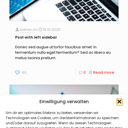
admin
on
15.10.2020
Post with left sidebar
Donec sed augue ut tortor faucibus amet. In
fermentum nulla eget fermentum? Sed ac libero eu
metus lacinia pretium.
60
0
Read more
Einwilligung verwalten
Um dir ein optimales Erlebnis zu bieten, verwenden wir
Technologien wie Cookies, um Geräteinformationen zu speichern
und/oder darauf zuzugreifen. Wenn du diesen Technologien
zustimmst, können wir Daten wie das Surfverhalten oder eindeutige