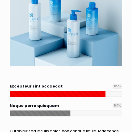
Excepteur sint occaecat
85
%
Neque porro quisquam
54
%
Curabitur sed iaculis dolor, non congue ligula. Maecenas