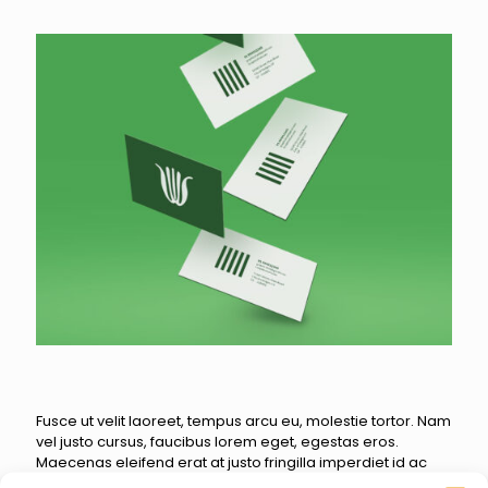
Fusce ut velit laoreet, tempus arcu eu, molestie tortor. Nam
vel justo cursus, faucibus lorem eget, egestas eros.
Maecenas eleifend erat at justo fringilla imperdiet id ac
magna. Suspendisse vel facilisis odio, at ornare nibh. In