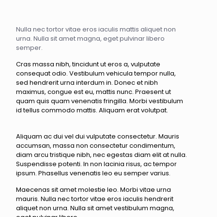
Nulla nec tortor vitae eros iaculis mattis aliquet non
urna. Nulla sit amet magna, eget pulvinar libero
semper.
Cras massa nibh, tincidunt ut eros a, vulputate
consequat odio. Vestibulum vehicula tempor nulla,
sed hendrerit urna interdum in. Donec et nibh
maximus, congue est eu, mattis nunc. Praesent ut
quam quis quam venenatis fringilla. Morbi vestibulum
id tellus commodo mattis. Aliquam erat volutpat.
Aliquam ac dui vel dui vulputate consectetur. Mauris
accumsan, massa non consectetur condimentum,
diam arcu tristique nibh, nec egestas diam elit at nulla.
Suspendisse potenti. In non lacinia risus, ac tempor
ipsum. Phasellus venenatis leo eu semper varius.
Maecenas sit amet molestie leo. Morbi vitae urna
mauris. Nulla nec tortor vitae eros iaculis hendrerit
aliquet non urna. Nulla sit amet vestibulum magna,