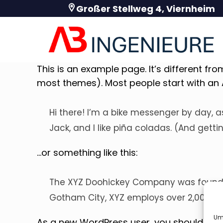
Großer Stellweg 4, Viernheim
This is an example page. It’s different fro
most themes). Most people start with an Ab
Hi there! I’m a bike messenger by day, a
Jack, and I like piña coladas. (And gettin
…or something like this:
The XYZ Doohickey Company was founded 
Gotham City, XYZ employs over 2,000 p
Um 
As a new WordPress user, you should go 