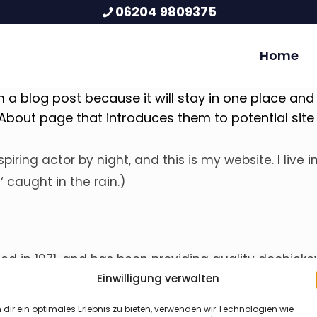
06204 9809375
Home
m a blog post because it will stay in one place and 
out page that introduces them to potential site vis
spiring actor by night, and this is my website. I liv
‘ caught in the rain.)
in 1971, and has been providing quality doohickeys 
Einwilligung verwalten
eople and does all kinds of awesome things for t
dir ein optimales Erlebnis zu bieten, verwenden wir Technologien wie
to
your dashboard
to delete this page and create