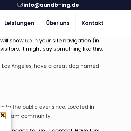
info@aundb-ing.de
Leistungen
Über uns
Kontakt
will show up in your site navigation (in
itors. It might say something like this:
e in Los Angeles, have a great dog named
to the public ever since. Located in
he Gotham community.
 new pages for your content. Have fun!