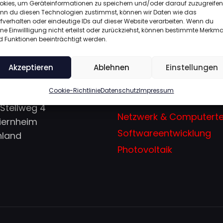
okies, um Geräteinformationen zu speichern und/oder darauf zuzugreifen
nn du diesen Technologien zustimmst, können wir Daten wie das
fverhalten oder eindeutige IDs auf dieser Website verarbeiten. Wenn du
ne Einwillligung nicht erteilst oder zurückziehst, können bestimmte Merkma
 Funktionen beeinträchtigt werden.
Akzeptieren
Ablehnen
Einstellungen
ngenieure GmbH
Navigation
Cookie-Richtlinie
Datenschutz
Impressum
Gebäudeautomatisieru
Stellweg 4
Netzwerk & Computerte
iernheim
Softwareentwicklung
hland
Photovoltaik