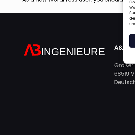
Co
We
Sur
dei
und
A&B I
Großer 
68519 V
Deutsc